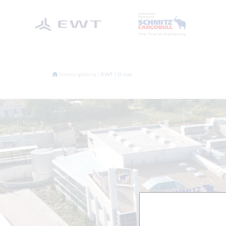
Strona główna /
EWT
/
O nas