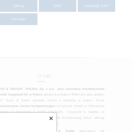
Oferty
EWT
Oddziały EWT
Kontakt
O nas
K & TRAILER POLSKA Sp. z o.o. jako Generalny Przedstawiciel
hmitz Cargobull AG w Polsce
założona została w 1998 roku jako spółka-
T Truck & Trailer Handels GmbH z siedzibą w Austrii. Firma
nowoczesne Centra Kompetencyjne
na terenie Polski: w Ołtarzewie
zawą, w Strykowie k. Łodzi, Gliwicach, Gręzowie k. Siedlec, w
✕
ach pod Poznaniem oraz w Nowej Wsi Wrocławskiej, które oferują
 rozwiązania dla branży transportowej.
pecjaliści w dziedzinie Truck & Trailer
zajmujemy się