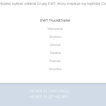
Możesz wybrać oddział Grupy EWT, który znajduje się najbliżej Cie
profesjo
Oferujem
bieżące,
Kompete
EWT Truck&Trailer
serwis 
w Strykow
Warszawa
Centra
Stryków
oryginal
asortyme
Gliwice
►STRUKTU
Siedlce
Poznań
Serwis 24h EUROPA
Wrocław
+49 255881 5511
+00 800 24 CARGOBULL
+00 800 24 227 462 855