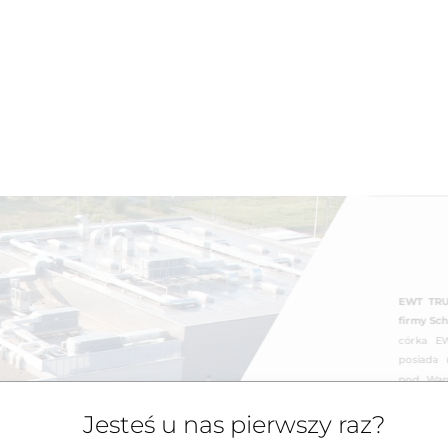
EWT TRUC
firmy Sc
córka EW
posiada
pod Wars
Komornik
Jesteś u nas pierwszy raz?
optymalne
Jako S